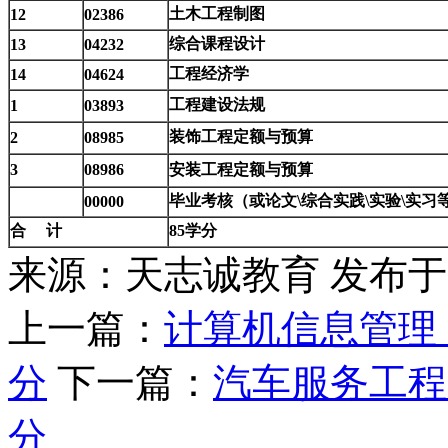
土木工程制图
12
02386
综合课程设计
13
04232
工程经济学
14
04624
工程建设法规
1
03893
装饰工程定额与预算
2
08985
3
08986
安装工程定额与预算
毕业考核（或论文\综合实践\实验\实习
00000
合 计
85学分
来源：天志诚教育
发布于20
上一篇：
计算机信息管理
分
下一篇：
汽车服务工程
分