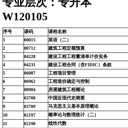
专业层次：专升本
W120105
序号
课码
课程名称
1
00015
英语（二）
2
00712
建筑工程定额预算
3
04228
建设工程工程量清单计价实务
4
04231
建设工程合同（含FIDIC）条款
5
06087
工程项目管理
6
06962
工程造价确定与控制
7
08984
房屋建筑工程概论
8
03708
中国近现代史纲要
马克思主义基本原理概论
9
03709
概率论与数理统计（二）
10
02197
线性代数
11
02198