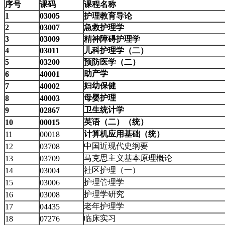
序号
课码
课程名称
1
03005
护理教育导论
2
03007
急救护理学
3
03009
精神障碍护理学
4
03011
儿科护理学（二）
5
03200
预防医学（二）
助产学
6
40001
妇幼保健
7
40002
母婴护理
8
40003
卫生统计学
9
02867
英语（二）（统）
10
00015
计算机应用基础（统）
11
00018
中国近现代史纲要
12
03708
马克思主义基本原理概论
13
03709
社区护理（一）
14
03004
护理管理学
15
03006
护理学研究
16
03008
老年护理学
17
04435
临床实习
18
07276