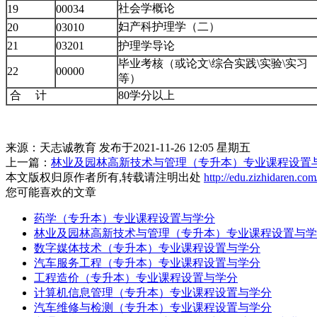
社会学概论
19
00034
妇产科护理学（二）
20
03010
21
03201
护理学导论
毕业考核（或论文\综合实践\实验\实习
22
00000
等）
合 计
80学分以上
来源：天志诚教育
发布于2021-11-26 12:05 星期五
上一篇：
林业及园林高新技术与管理（专升本）专业课程设置
本文版权归原作者所有,转载请注明出处
http://edu.zizhidaren.co
您可能喜欢的文章
药学（专升本）专业课程设置与学分
林业及园林高新技术与管理（专升本）专业课程设置与学
数字媒体技术（专升本）专业课程设置与学分
汽车服务工程（专升本）专业课程设置与学分
工程造价（专升本）专业课程设置与学分
计算机信息管理（专升本）专业课程设置与学分
汽车维修与检测（专升本）专业课程设置与学分