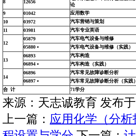
8
12656
论
应用数学
9
01042
汽车营销与策划
10
03972
汽车专业英语
11
03981
汽车电气设备与维修
05879
12
05880
﹡
汽车电气设备与维修（实践）
汽车构造
06893
13
06894
﹡
汽车构造（实践）
汽车常见故障诊断分析
06896
14
06897
﹡
汽车常见故障诊断分析（实践
合 计
71学分
来源：天志诚教育
发布于20
上一篇：
应用化学（分析
程设置与学分
下一篇：
计