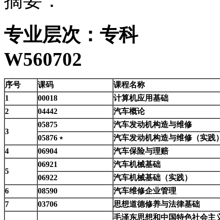
摘要：
专业层次：专
W560702
序号
课码
课程名称
1
00018
计算机应用基础
2
04442
汽车概论
05875
汽车发动机构造与维修
3
05876
﹡
汽车发动机构造与维修（实践
4
06904
汽车保险与理赔
06921
汽车机械基础
5
06922
汽车机械基础（实践）
6
08590
汽车维修企业管理
7
03706
思想道德修养与法律基础
毛泽东思想和中国特色社会主