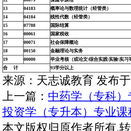
13
04183
概率论与数理统计（经管类）
14
04184
线性代数（经管类）
15
07788
国际结算
16
00061
国家税收
17
00071
社会保障概论
18
00150
金融理论与实务
19
00000
毕业考核（或论文\综合实践\实验\实习
合 计
93学分以上
来源：天志诚教育
发布于20
上一篇：
中药学（专科）
投资学（专升本）专业课
本文版权归原作者所有,