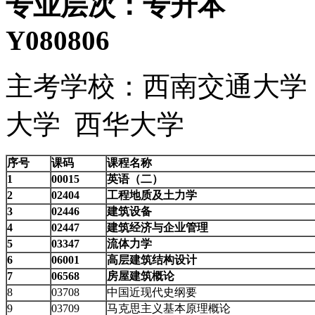
专业层次：专
Y080806
主考学校：西南交通大学
大学 西华大学
序号
课码
课程名称
1
00015
英语（二）
2
02404
工程地质及土力学
3
02446
建筑设备
4
02447
建筑经济与企业管理
5
03347
流体力学
6
06001
高层建筑结构设计
7
06568
房屋建筑概论
8
03708
中国近现代史纲要
9
03709
马克思主义基本原理概论