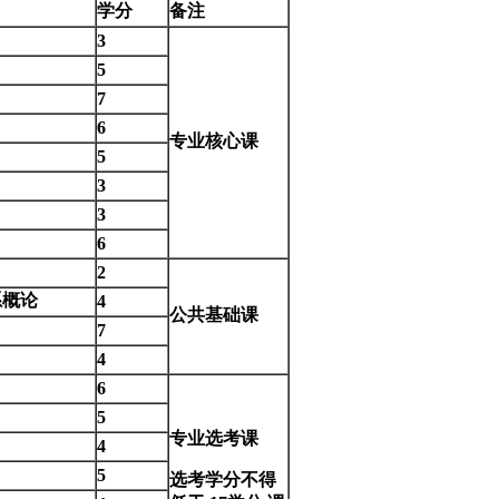
学分
备注
3
5
7
6
专业核心课
5
3
3
6
2
系概论
4
公共基础课
7
4
6
5
专业
选考
课
4
5
选考学分不得