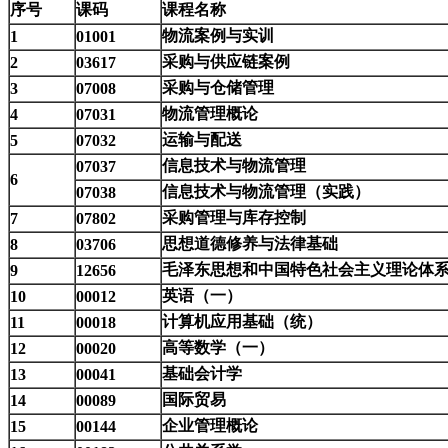
序号
课码
课程名称
物流案例与实训
1
01001
采购与供应链案例
2
03617
采购与仓储管理
3
07008
物流管理概论
4
07031
运输与配送
5
07032
信息技术与物流管理
07037
6
信息技术与物流管理（实践）
07038
采购管理与库存控制
7
07802
思想道德修养与法律基础
8
03706
毛泽东思想和中国特色社会主义理论体
9
12656
英语（一）
10
00012
计算机应用基础（统）
11
00018
高等数学（一）
12
00020
基础会计学
13
00041
国际贸易
14
00089
企业管理概论
15
00144