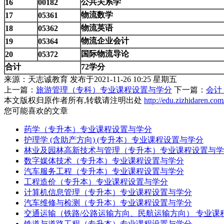
公共关系学
16
00182
物流数学
17
05361
物流英语
18
05362
物流企业会计
19
05364
国际物流导论
20
05372
合计
72学分
来源：天志诚教育
发布于2021-11-26 10:25 星期五
上一篇：
旅游管理（专科）专业课程设置与学分
下一篇：
会计
本文版权归原作者所有,转载请注明出处
http://edu.zizhidaren.co
您可能喜欢的文章
药学（专升本）专业课程设置与学分
护理学 (含助产方向) (专升本）专业课程设置与学分
林业及园林高新技术与管理（专升本）专业课程设置与学
数字媒体技术（专升本）专业课程设置与学分
汽车服务工程（专升本）专业课程设置与学分
工程造价（专升本）专业课程设置与学分
计算机信息管理（专升本）专业课程设置与学分
汽车维修与检测（专升本）专业课程设置与学分
交通运输（铁路/公路运输方向、民航运输方向） 专业课
铁道与道路工程（专升本）专业课程设置与学分