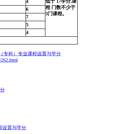
低于 17学分,课
4
程 门数不少于
6
3门课程。
7
5
4
（专科）专业课程设置与学分
m/262.html
分
程设置与学分