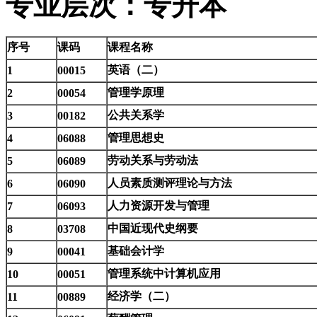
专业层次：专升本
序号
课码
课程名称
英语（二）
1
00015
管理学原理
2
00054
公共关系学
3
00182
管理思想史
4
06088
劳动关系与劳动法
5
06089
人员素质测评理论与方法
6
06090
人力资源开发与管理
7
06093
中国近现代史纲要
8
03708
基础会计学
9
00041
管理系统中计算机应用
10
00051
经济学（二）
11
00889