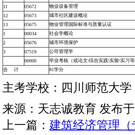
物业设备管理
11
05672
城市社区建设概论
12
05673
物业管理国际标准与质量认证
13
05675
社会学概论
1
00034
城市环境保护
2
05676
公司管理学
3
07519
毕业考核（或论文\综合实践\实验\实习
00000
合 计
81学分
主考学校：四川师范大学
来源：天志诚教育
发布于20
上一篇：
建筑经济管理（