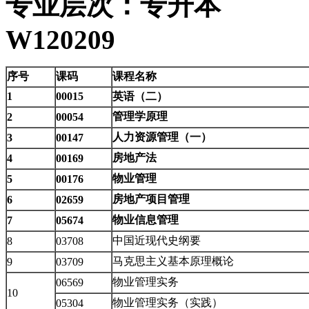
专业层次：专
W120209
序号
课码
课程名称
1
00015
英语（二）
管理学原理
2
00054
人力资源管理（一）
3
00147
房地产法
4
00169
物业管理
5
00176
房地产项目管理
6
02659
物业信息管理
7
05674
中国近现代史纲要
8
03708
马克思主义基本原理概论
9
03709
物业管理实务
06569
10
物业管理实务（实践）
05304